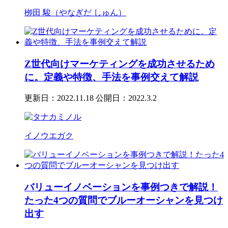
栁田 駿（やなぎだ しゅん）
Z世代向けマーケティングを成功させるため
に。定義や特徴、手法を事例交えて解説
更新日：2022.11.18
公開日：2022.3.2
イノウエガク
バリューイノベーションを事例つきで解説！
たった4つの質問でブルーオーシャンを見つけ
出す