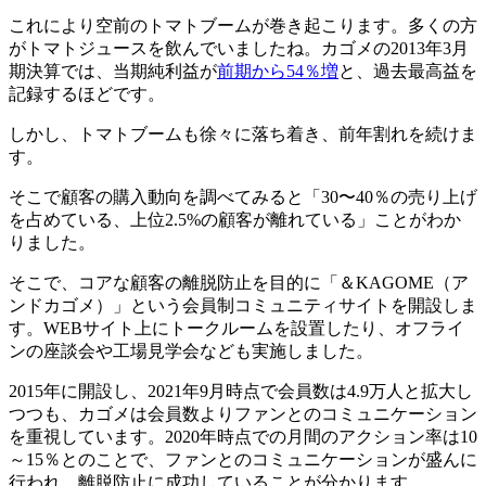
これにより空前のトマトブームが巻き起こります。多くの方
がトマトジュースを飲んでいましたね。カゴメの2013年3月
期決算では、当期純利益が
前期から54％増
と、過去最高益を
記録するほどです。
しかし、トマトブームも徐々に落ち着き、前年割れを続けま
す。
そこで顧客の購入動向を調べてみると「30〜40％の売り上げ
を占めている、上位2.5%の顧客が離れている」ことがわか
りました。
そこで、コアな顧客の離脱防止を目的に「＆KAGOME（ア
ンドカゴメ）」という会員制コミュニティサイトを開設しま
す。WEBサイト上にトークルームを設置したり、オフライ
ンの座談会や工場見学会なども実施しました。
2015年に開設し、2021年9月時点で会員数は4.9万人と拡大し
つつも、カゴメは会員数よりファンとのコミュニケーション
を重視しています。2020年時点での月間のアクション率は10
～15％とのことで、ファンとのコミュニケーションが盛んに
行われ、離脱防止に成功していることが分かります。