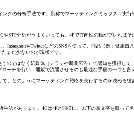
ティングの分析手法です。別称でマーケティングミックス（実行
CやSTP分析がうまくいっても、4Pで方向性の軸がブレれば
nstagramやTwitterなどのSNSを使って、商品（例：
まだまだ少ないのが現状です。
を使うのではなく紙媒体（チラシや新聞広告）で認知を獲得して
アプローチを行い、通販で流通させるのも最適な手段の一つと言
して、どのようにマーケティング戦略を実行するのか決める役割
分析手法があります。4Cは4Pと同様に、以下の頭文字を取って