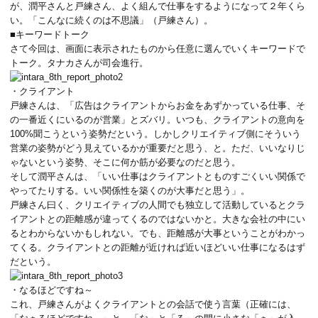
が、潤平さんと戸練さん、よく組んで仕事をするようになって２年くら
い。「こんなに続くのは不思議」（戸練さん）。
■キーワードトーク
さて今回は、画面に表示されたものから任意に選んでいくキーワードで
トーク。タナカさんが司会進行。
・クライアント
戸練さんは、
「広告はクライアントからお金をあずかっている仕事、そ
の一番近くにいるのが営業」
とズバリ。いつも、
クライアントの意向を
100%聞こうという姿勢
だという。しかしクリエイティブ側にそういう
営業の姿勢がどう見えているかが重要だと思う、と。ただ、いいなりじ
ゃないという姿勢、そこに何か筋が必要なのだと思う。
そして潤平さんは、「
いい仕事はクライアントとものすごくいい関係で
やってたりする。いい関係性を築くのが大事だと思う
」。
戸練さん曰く、クリエイティブの人間でも独立して活動しているとクラ
イアントとの距離感が違ってくるのではないかと。大きな会社の中にい
るとわからないかもしれない。でも、
距離感が大事
ということがわかっ
てくる。クライアントとの距離が近ければ近いほどいい仕事になるはず
だという。
・なるほどですね～
これ、戸練さんがよくクライアントとの会話で使う言葉（正確には、