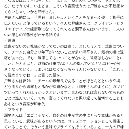
「なぁるほどですね～」と、「な」と「る」の間に小さな「ぁ」が入
る）だそうです。いまどき、こういう言葉使うのは戸練さんか不動産や
くらいじゃないかと潤平さん。
戸練さん的には、「理解しましたよということをなるべく優しく相手に
伝えたい」と使っているという。そんな戸練さんは、クライアントとク
リエイティブの緩衝剤になってくれてると潤平さんはいいます。二人の
いい感じの関係性がわかる話です。
・遠慮
遠慮がないのと礼儀がなってないのは違う。としたうえで、遠慮につい
て。チームに自分より年下がいないことが多い潤平さん。最初の頃は遠
慮があった。でも、遠慮してもいいことがないと、遠慮はしないことに
した。たとえばと。以前の仕事でADさんの指示でどんどんコピーが小
さくなっていく。しまいにはなくなっちゃうんじゃないかと。「これっ
て読めますかね…」と言った話を。
戸練さんは反対に、チームの最年長であることがほとんどという立場。
どう周りから遠慮をとるかが課題かなと。（潤平さんのように）ガツガ
ツいってくれたほうがラクといいます。言わなければ言わないでももの
ごとは進んでいく。でも、言ってくれないと振り返って後悔することも
あるという言葉が印象的。
・プライド
潤平さんは「エゴじゃなく、自分の仕事が世の中にとって意味があると
思っている。意味があるというのは、コミュニケーションとして機能し
ていることで。そういう意味でプライドを持っている」と。一方の戸練