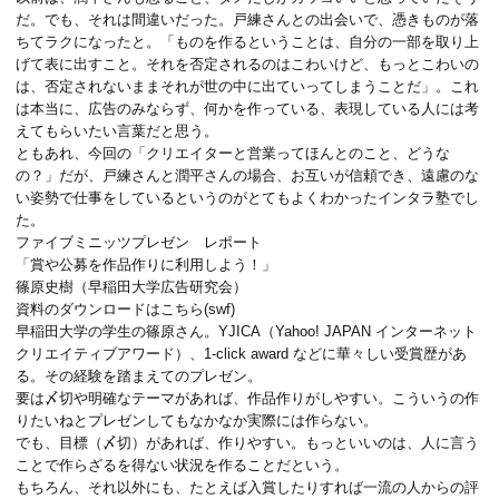
だ。でも、それは間違いだった。戸練さんとの出会いで、憑きものが落
ちてラクになったと。
「ものを作るということは、自分の一部を取り上
げて表に出すこと。それを否定されるのはこわいけど、もっとこわいの
は、否定されないままそれが世の中に出ていってしまうことだ」。
これ
は本当に、広告のみならず、何かを作っている、表現している人には考
えてもらいたい言葉だと思う。
ともあれ、今回の「クリエイターと営業ってほんとのこと、どうな
の？」だが、戸練さんと潤平さんの場合、お互いが信頼でき、遠慮のな
い姿勢で仕事をしているというのがとてもよくわかったインタラ塾でし
た。
ファイブミニッツプレゼン レポート
「賞や公募を作品作りに利用しよう！」
篠原史樹（早稲田大学広告研究会）
資料のダウンロードはこちら(swf)
早稲田大学の学生の篠原さん。
YJICA（Yahoo! JAPAN インターネット
クリエイティブアワード）
、
1-click award
などに華々しい受賞歴があ
る。その経験を踏まえてのプレゼン。
要は〆切や明確なテーマがあれば、作品作りがしやすい。こういうの作
りたいねとプレゼンしてもなかなか実際には作らない。
でも、目標（〆切）があれば、作りやすい。もっといいのは、人に言う
ことで作らざるを得ない状況を作ることだという。
もちろん、それ以外にも、たとえば入賞したりすれば一流の人からの評