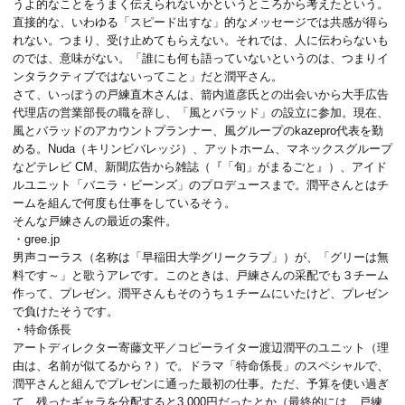
うよ的なことをうまく伝えられないかというところから考えたという。
直接的な、いわゆる「スピード出すな」的なメッセージでは共感が得ら
れない。つまり、受け止めてもらえない。それでは、人に伝わらないも
のでは、意味がない。「
誰にも何も語っていないというのは、つまりイ
ンタラクティブではないってこと
」だと潤平さん。
さて、いっぽうの
戸練直木
さんは、箭内道彦氏との出会いから大手広告
代理店の営業部長の職を辞し、「
風とバラッド
」の設立に参加。現在、
風とバラッドのアカウントプランナー、風グループの
kazepro
代表を勤
める。Nuda（キリンビバレッジ）、アットホーム、マネックスグループ
などテレビ CM、新聞広告から雑誌（『「旬」がまるごと』）、アイド
ルユニット「
バニラ・ビーンズ
」のプロデュースまで。潤平さんとはチ
ームを組んで何度も仕事をしているそう。
そんな戸練さんの最近の案件。
・gree.jp
男声コーラス（名称は「早稲田大学グリークラブ」）が、「グリーは無
料です～」と歌うアレです。このときは、戸練さんの采配でも３チーム
作って、プレゼン。潤平さんもそのうち１チームにいたけど、プレゼン
で負けたそうです。
・特命係長
アートディレクター寄藤文平／コピーライター渡辺潤平のユニット（理
由は、名前が似てるから？）で。ドラマ「特命係長」のスペシャルで、
潤平さんと組んでプレゼンに通った最初の仕事。ただ、予算を使い過ぎ
て、残ったギャラを分配すると3,000円だったとか（最終的には、戸練