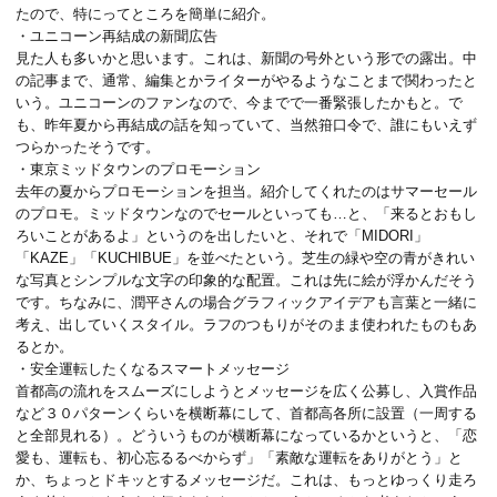
たので、特にってところを簡単に紹介。
・ユニコーン再結成の新聞広告
見た人も多いかと思います。これは、新聞の号外という形での露出。中
の記事まで、通常、編集とかライターがやるようなことまで関わったと
いう。ユニコーンのファンなので、今までで一番緊張したかもと。で
も、昨年夏から再結成の話を知っていて、当然箝口令で、誰にもいえず
つらかったそうです。
・東京ミッドタウンのプロモーション
去年の夏からプロモーションを担当。紹介してくれたのはサマーセール
のプロモ。ミッドタウンなのでセールといっても…と、「来るとおもし
ろいことがあるよ」というのを出したいと、それで「MIDORI」
「KAZE」「KUCHIBUE」を並べたという。芝生の緑や空の青がきれい
な写真とシンプルな文字の印象的な配置。これは先に絵が浮かんだそう
です。ちなみに、潤平さんの場合グラフィックアイデアも言葉と一緒に
考え、出していくスタイル。ラフのつもりがそのまま使われたものもあ
るとか。
・安全運転したくなるスマートメッセージ
首都高の流れをスムーズにしようとメッセージを広く公募し、入賞作品
など３０パターンくらいを横断幕にして、首都高各所に設置（一周する
と全部見れる）。どういうものが横断幕になっているかというと、「恋
愛も、運転も、初心忘るるべからず」「素敵な運転をありがとう」と
か、ちょっとドキッとするメッセージだ。これは、もっとゆっくり走ろ