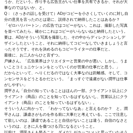
うか、だという。作り手も広告主がいい仕事を共有できるか、それが大
事なのではないか、と。
Q：（さっきの話しを受けて）ADがコピーを小さくしていくのに対し自
分の意見を言ったのとは逆に、説得されて納得したことはあるか？
「ゼロハリバートン」の広告ではコピーがない。これは、撮影した写真
を並べてみたら、確かにこれはコピーがいらないねと納得したという。
要は、ADがそういう写真を撮影した、その中からディレクションしデ
ザインしたということ。それに納得してコピーなしでいきましょうと言
ったそうです。それを決めるのもコピーライターの仕事だと。
最後に、お二人からひと言ずつ。
戸練さん。
「広告業界はクリエイターと営業の中が悪い。しかし、うま
いことコミュニケションをとっていくのが営業の仕事だと思う。」
だからといって、へりくだるのではなく
大事なのは距離感
。そして、コ
ンセンサスをどうとるかだという。「まっすぐで遠慮がない潤平は仕事
がしやすい」
潤平さん「自分の知っていることはほんの一部。
クライアント以上にク
ライアント（商品）のことを知っているはずもないし、営業以上にクラ
イアント（商品）のことを知っているはずもない
」。
そういう人に向かって、「わかってないなあ」と言えるのか？ と。潤
平さんは、
謙虚さがものを作る前に大事
だと考えている。ここで注意し
て欲しいのは、
謙虚であることと自信がないことは違う
。自信のなさと
いうのは、ときに人を傷つける刃になるということ。
以前は、潤平さんも怒ること、ダメだしがカッコいいと思っていたそう