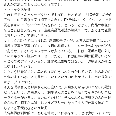
さんが交渉してもっと出たそうです）。
・マネックス証券
これも潤平さんとタッグを組んでる案件。たとえば、「FX予報」の全面
広告。この手書き文字は潤平さん自ら。FX予報の「役に立つ」という性
質を表すのに「役に立つ広告を作ろう」ということから。商品の利益に
なることは言えないそう（金融商品取引法の制限？）で、あくまで企業
広告ということで通したそう。
マネックス証券ではもう1点。新聞広告ですが、通常の広告欄ではない
場所（記事と記事の間）に「今日の株価より、１０年後のあなたがどう
であるか。」というメッセージが入っている。これは、証券市場に対し
てのマネックス証券のメッセージだと。これは記事の間に配置というの
も含めてのディレクション。通常の広告枠ではないが、戸練さんがそこ
は交渉したという。
こういう話を聞くと、二人の役割がきちんと分かれていて、おのおのが
自分のするべきことを果たしているというのがわかります。当たり前で
すが、プロですね。
そんな潤平さんと戸練さんの出会いは、戸練さんからのいきなりの電話
だったという。戸練さんは、潤平さんのことを「若くてイキのいいコピ
ーライターがいるよ。扱いにくいけど」そんなふうに博報堂の人から紹
介されて。潤平さんは、ちょうどフリーになって１人で仕事を始めて、
ちょっと不安だなという時期。
広告業界は刹那的で、わりを連続して仕事をすることは少ないそうです