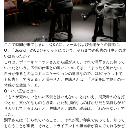
ここで時間が来てしまい、Q＆Aに。メールおよび会場からの質問に。
Q：「Buono!」のCDジャケットについて、それまでの広告の仕事との違
いはあったか？
これは、ポニーキャニオンさんから話が来て、それで潤平さんに持って
いったという。広告の仕事との違いについては、「まったく違わない。
自分が作るものはコミュニケーションの道具なので。CDジャケットで
も広告として考える」と潤平さん。戸練さんは、「お金を出す側との一
体感が全然違う」と。
Q：いい広告とは？
「ものが売れないといい広告とはいえない。とはいえ、消費者の心を打
つとか、文化的なものも必要。ただ刹那的なものばかりだと気持ちがガ
サガサしてくるよね」と、戸練さん。結局、結論は、「わからない」で
した。
潤平さんは「知られていること。」それが悪い印象であっても、知って
もらうことが重要。それと、クライアントの担当者が喜んでくれるかど