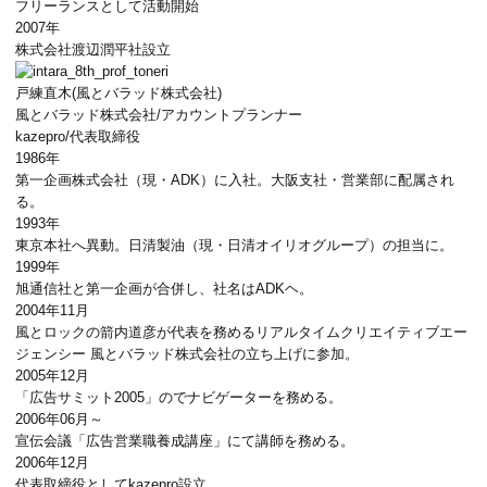
フリーランスとして活動開始
2007年
株式会社渡辺潤平社設立
戸練直木
(風とバラッド株式会社)
風とバラッド株式会社
/アカウントプランナー
kazepro
/代表取締役
1986年
第一企画株式会社（現・ADK）に入社。大阪支社・営業部に配属され
る。
1993年
東京本社へ異動。日清製油（現・日清オイリオグループ）の担当に。
1999年
旭通信社と第一企画が合併し、社名はADKヘ。
2004年11月
風とロックの箭内道彦が代表を務めるリアルタイムクリエイティブエー
ジェンシー 風とバラッド株式会社の立ち上げに参加。
2005年12月
「広告サミット2005」のでナビゲーターを務める。
2006年06月～
宣伝会議「広告営業職養成講座」にて講師を務める。
2006年12月
代表取締役としてkazepro設立