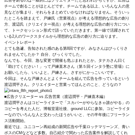
広告を創るのは一般的にはクリエイターだと思われがちですが、広告は
チームで創ることがほとんどです。チームである以上、いろんな人の意
見などが集まり、それらをまとめていかなければなりません。そういっ
たところを踏まえて、
戸練氏（営業視点）
が考える理想的な広告の創り
方、
渡辺氏（クリエイター視点）
が考える理想的な広告の創り方につい
て、トークセッション形式で語っていただきます。第一線で活躍されて
いる2人のワークスタイルから理想的な広告の創り方に迫ります。
イベントレポート
とても急遽、告知された感のある第8回ですが、みなさんはびっくりさ
れませんでしたか？ 自分、びっくりでした。
なんでも、今回、急な変更で開催も危ぶまれたとか。タナカさん曰く
「助けてください！」って戸練直木さん（
第５回インタラ塾
に登場）に
お願いしたら、いいよと。戸練さん、さすがにかっこいいです。
今回は、そんな戸練さんとよくチームを組んで広告を作っているという
渡辺潤平さん。クリエイターと営業ってほんとのこと、どうなの？
■広告クリエーター vs 広告営業（渡辺潤平・戸練直木編）
渡辺潤平
さんはコピーライターで「スカパーがやらなきゃ誰がやる」の
コピーを考えた人だ。博報堂退社後、ground LLCに参加。コピーライタ
ーなのでいろんな人と交わったほうがいいと、その半年後にフリーラン
ス活動開始。
最近では、ユニコーン再結成の新聞広告や千葉ロッテマリーンズ、青い
ボスのCMなどなど多数。自己紹介で関わった広告案件を解説してくれ