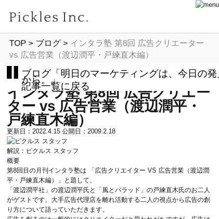
TOP
>
ブログ
>
インタラ塾 第8回 広告クリエーター
vs 広告営業（渡辺潤平・戸練直木編）
ブログ「明日のマーケティングは、今日の発
から。」
記事一覧に戻る
インタラ塾 第8回 広告クリエー
ター vs 広告営業（渡辺潤平・
戸練直木編）
更新日：2022.4.15
公開日：2009.2.18
解説：ピクルス スタッフ
概要
第8回目の月刊インタラ塾は 「広告クリエイター VS 広告営業（渡辺潤
平・戸練直木編）」と題して、
「渡辺潤平社」
の渡辺潤平氏と
「風とバラッド」
の戸練直木氏のお二人
がゲストです。大手広告代理店を離れ活動する二人の視点から広告の創
り方について語っていただきます。