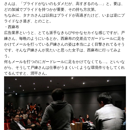
さんは、「プライドがないのもダメだが、高すぎるのも…」と。要は、
どの加減でプライドを持つかが重要、その持ち方次第。
ちなみに、タナカさんは以前はプライドが高過ぎたけど、いまは逆にプ
ライドなさ過ぎ、とのこと。
・西麻布
広告業界というと、とても派手なきらびやかなセカイな感じですが。戸
練さん、毎晩のようにいるとか。西麻布の交差点でガードレールに足を
かけてメールを打っている戸練さんの姿は本当によく目撃されてるそう
です。そんな戸練さんが見たいと思った女子は、西麻布に行ってみよ
う。
何もメールを打つのにガードレールに足をかけてなくても…。といいな
がら、そうして戸練さんは仕事がうまくいくような環境作りをしてくれ
てるんですと、潤平さん。