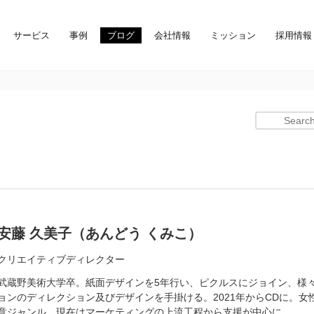
サービス
事例
ブログ
会社情報
ミッション
採用情報
）
安藤 久美子（あんどう くみこ）
クリエイティブディレクター
武蔵野美術大学卒。紙面デザインを5年行い、ピクルスにジョイン、様
ョンのディレクション及びデザインを手掛ける。2021年からCDに。女
意ジャンル。現在はマーケティングの上流工程から支援が中心に。