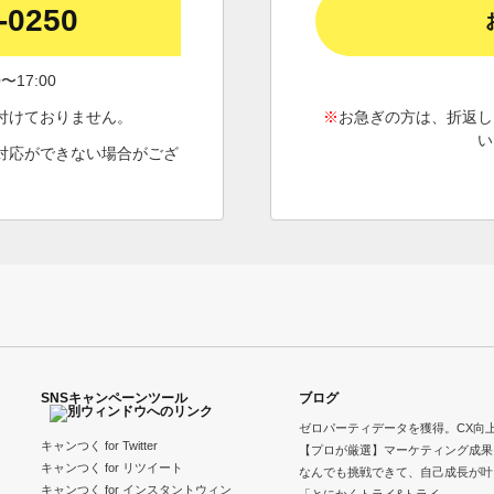
-0250
〜17:00
付けておりません。
※
お急ぎの方は、折返し
い
対応が
できない場合がござ
。
SNSキャンペーンツール
ブログ
ゼロパーティデータを獲得。CX向
キャンつく for Twitter
【プロが厳選】マーケティング成果
キャンつく for リツイート
なんでも挑戦できて、自己成長が叶
キャンつく for インスタントウィン