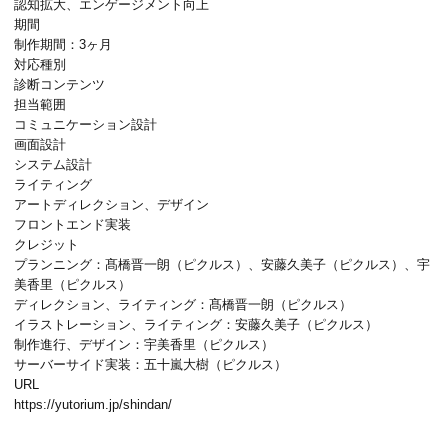
認知拡大、エンゲージメント向上
期間
制作期間：3ヶ月
対応種別
診断コンテンツ
担当範囲
コミュニケーション設計
画面設計
システム設計
ライティング
アートディレクション、デザイン
フロントエンド実装
クレジット
プランニング：
髙橋晋一朗（ピクルス）
、安藤久美子（ピクルス）、
宇
美香里（ピクルス）
ディレクション、ライティング：
髙橋晋一朗（ピクルス）
イラストレーション、ライティング：安藤久美子（ピクルス）
制作進行、デザイン：
宇美香里（ピクルス）
サーバーサイド実装：五十嵐大樹（ピクルス）
URL
https://yutorium.jp/shindan/