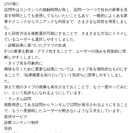
びの場に
設問中はコンテンツの接触時間が長く、設問一つ一つで自分の家事を見
直す時間としても使用してもらいたいこともあり、一般的によくある家
事テクニックからマニアックな内容まで、さまざまな回答を用意しまし
た。
また回答方法を複数選択可能にすることで、さまざまな方法にトライし
ているユーザーも選択しやすくしました。
・診断結果に基づいたグラフの生成
4つの要素を数値・グラフ化することで、ユーザーの強みを視覚的に理
解しやすくしました。
・タイプ名を印象的に
興味を引くために重要な結果については、タイプ名を個性的なものにす
ることで、”結果概要を知りたい”という気持ちに誘導しやすくしまし
た。
加えて他のタイプの画像も表示させておくことで、もう一度やってみた
い、という気持ちになれるようにしています。
・ランダム設問
複数用意してある設問からランダムで12問が表示されるようにすること
で、もう一度挑戦したユーザーが飽きないような工夫をしています。
提供サービス
診断コンテンツ制作
目的