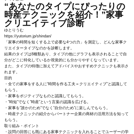
“あなたのタイプにぴったりの
時産テクニックを紹介！”家事
クリエイティブ診断
ゆとりうむ
https://yutorium.jp/shindan/
「家事の時間を短くする上で必要な4つの力」を測定し、どんな家事ク
リエイタータイプなのかを診断します。
結果のタイプは8種類あり、タイプの他にグラフも表示されることで自
分がどこに特化しているか視覚的にも分かりやすくなっています。
また、タイプの特徴に加えてアドバイスやおすすめテクニックも表示さ
れます。
目的
・全ての家事をする人に“時間を作る工夫＝クリエイティブ”と認識して
もらう。
・家事をポジティブなものと認識してもらう。
・”時短”でなく”時産”という言葉の認識を広げる。
・家事を”誰かのため”でなく”自分のため”に楽しんでもらう。
・時産テクニックの紹介からパートナー企業の商材の活用方法を知って
もらう。
取り組み・ポイント
・設問の回答にも既にある家事テクニックを入れることでユーザーの学