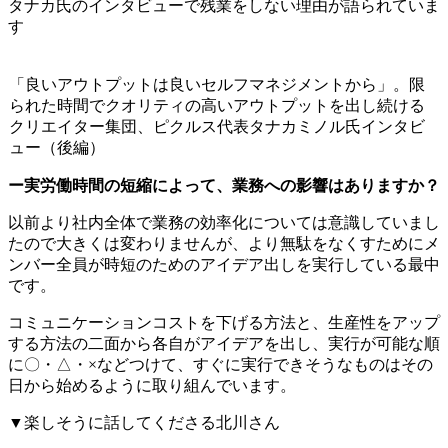
タナカ氏のインタビューで残業をしない理由が語られていま
す
「良いアウトプットは良いセルフマネジメントから」。限
られた時間でクオリティの高いアウトプットを出し続ける
クリエイター集団、ピクルス代表タナカミノル氏インタビ
ュー（後編）
ー実労働時間の短縮によって、業務への影響はありますか？
以前より社内全体で業務の効率化については意識していまし
たので大きくは変わりませんが、より無駄をなくすためにメ
ンバー全員が時短のためのアイデア出しを実行している最中
です。
コミュニケーションコストを下げる方法と、生産性をアップ
する方法の二面から各自がアイデアを出し、実行が可能な順
に〇・△・×などつけて、すぐに実行できそうなものはその
日から始めるように取り組んでいます。
▼楽しそうに話してくださる北川さん