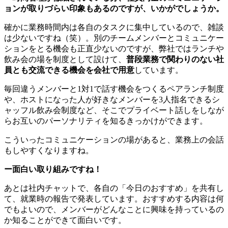
ョンが取りづらい印象もあるのですが、いかがでしょうか。
確かに業務時間内は各自のタスクに集中しているので、雑談
は少ないですね（笑）。別のチームメンバーとコミュニケー
ションをとる機会も正直少ないのですが、弊社ではランチや
飲み会の場を制度として設けて、
普段業務で関わりのない社
員とも交流できる機会を会社で用意
しています。
毎回違うメンバーと1対1で話す機会をつくるペアランチ制度
や、ホストになった人が好きなメンバーを3人指名できるシ
ャッフル飲み会制度など、そこでプライベート話しをしなが
らお互いのパーソナリティを知るきっかけができます。
こういったコミュニケーションの場があると、業務上の会話
もしやすくなりますね。
ー面白い取り組みですね！
あとは社内チャットで、各自の「今日のおすすめ」を共有し
て、就業時の報告で発表しています。おすすめする内容は何
でもよいので、メンバーがどんなことに興味を持っているの
か知ることができて面白いです。