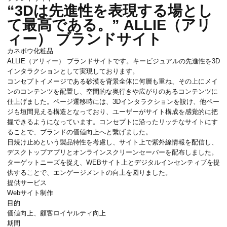
“3Dは先進性を表現する場とし
て最高である。” ALLIE（アリ
ィー） ブランドサイト
カネボウ化粧品
ALLIE（アリィー） ブランドサイトです。キービジュアルの先進性を3D
インタラクションとして実現しております。
コンセプトイメージである砂漠を背景全体に何層も重ね、その上にメイ
ンのコンテンツを配置し、空間的な奥行きや広がりのあるコンテンツに
仕上げました。ページ遷移時には、3Dインタラクションを設け、他ペー
ジも垣間見える構造となっており、ユーザーがサイト構成を感覚的に把
握できるようになっています。コンセプトに沿ったリッチなサイトにす
ることで、ブランドの価値向上へと繋げました。
日焼け止めという製品特性を考慮し、サイト上で紫外線情報を配信し、
デスクトップアプリとオンラインスクリーンセーバーを配布しました。
ターゲットニーズを捉え、WEBサイト上とデジタルインセンティブを提
供することで、エンゲージメントの向上を図りました。
提供サービス
Webサイト制作
目的
価値向上、顧客ロイヤルティ向上
期間