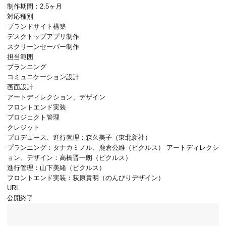
制作期間：2.5ヶ月
対応種別
ブランドサイト構築
デスクトップアプリ制作
スクリーンセーバー制作
担当範囲
プランニング
コミュニケーション設計
画面設計
アートディレクション、デザイン
フロントエンド実装
プロジェクト管理
クレジット
プロデュース、進行管理：森久美子（東北新社）
プランニング：タナカミノル、鹿倉公維（ピクルス） アートディレクシ
ョン、デザイン：高橋晋一朗（ピクルス）
進行管理：
山下美緒（ピクルス）
フロントエンド実装：荻原貴明（のんびりデザイン）
URL
公開終了