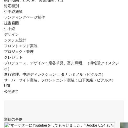
制作期間：1.5ヶ月、実施期間：1日
対応種別
生中継施策
ランディングページ制作
担当範囲
生中継
デザイン
システム設計
フロントエンド実装
プロジェクト管理
クレジット
プロデュース、デザイン：扇谷卓見、富川輝昭、（博報堂アイスタジ
オ）
進行管理、中継ディレクション ：
タナカミノル（ピクルス）
サーバーサイド実装、フロントエンド実装：
山下美緒（ピクルス）
URL
公開終了
類似の事例